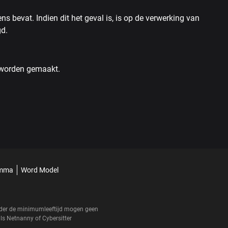
 bevat. Indien dit het geval is, is op de verwerking van
gd.
d worden gemaakt.
amma
Word Model
onder de minimumleeftijd mogen geen
als
Netnanny
of
Cybersitter