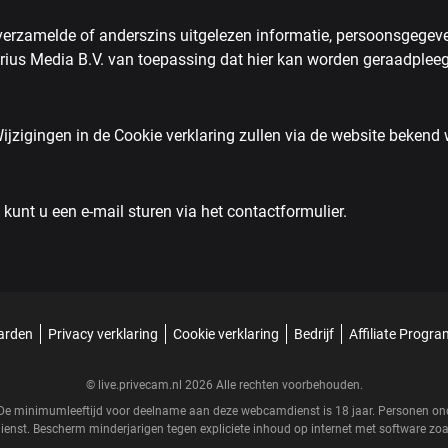
erzamelde of anderszins uitgelezen informatie, persoonsgegevens
rius Media B.V. van toepassing dat hier kan worden geraadplee
 Wijzigingen in de Cookie verklaring zullen via de website beken
unt u een e-mail sturen via het contactformulier.
arden
Privacy verklaring
Cookie verklaring
Bedrijf
Affiliate Progr
© live.privecam.nl 2026 Alle rechten voorbehouden.
r. De minimumleeftijd voor deelname aan deze webcamdienst is 18 jaar. Personen 
enst. Bescherm minderjarigen tegen expliciete inhoud op internet met software zo